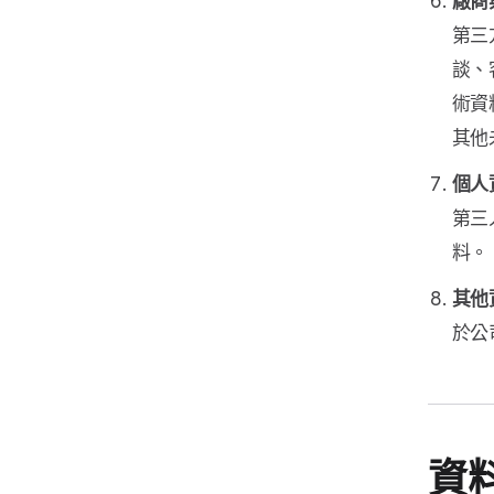
廠商
第三
談、
術資
其他
個人
第三
料。
其他
於公
資