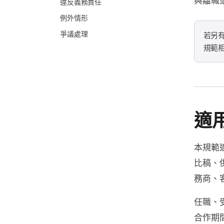
與離職
違反義務責任
例外情形
爭議處理
若另
規範
適
本規範
比稿、
務商、
任職、
合作期