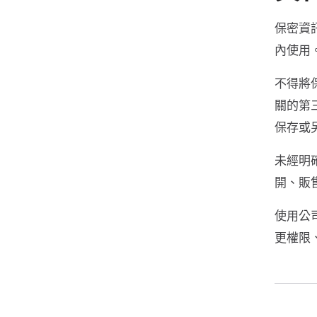
保密資
內使用
不得將
關的第
保存或
未經明
開、販
使用公
更權限