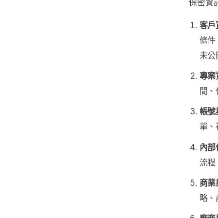
保密資
客戶
條件
未公
專案
間、
帳號
單、
內部
流程
商業
略、