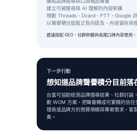
盤點品牌搜尋缺口與競品聲量
建立可被搜尋與 AI 理解的內容架構
規劃 Threads、Dcard、PTT、Googl
以聲譽積分追蹤正負向提及、內容留存與
建議搭配 GEO、社群聆聽與長尾口碑內容使用
下一步行動
想知道品牌聲譽積分目前落
台富可協助檢測品牌搜尋結果、社群討論
劃 WOM 方案，把聲量轉成可累積的信任
理商或品牌方的預算規模與專案需求，客
奏。