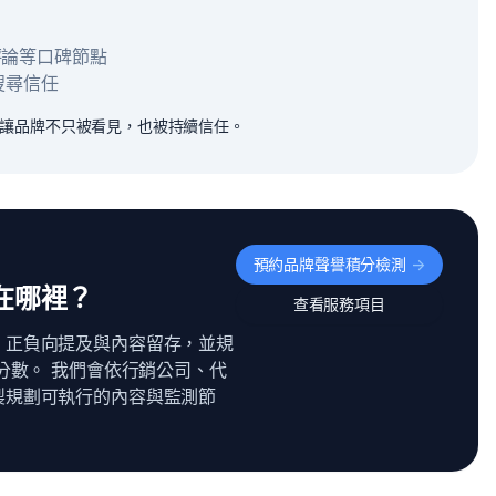
e 評論等口碑節點
搜尋信任
，讓品牌不只被看見，也被持續信任。
預約品牌聲譽積分檢測
->
在哪裡？
查看服務項目
、正負向提及與內容留存，並規
分數。 我們會依行銷公司、代
製規劃可執行的內容與監測節