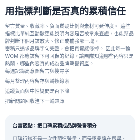
用指標判斷是否真的累積信任
留言質量、收藏率、負面質疑比例與素材可延伸度。 這些
指標比單純互動數更能說明內容是否被拿來查證，也能幫品
牌判斷下個月該放大、修正或補強哪一塊。
審稿只追求品牌字句完整，會把真實感修掉。 因此每一輪
WOM 都應該留下可回顧的紀錄，讓團隊知道哪些內容只是
熱鬧，哪些內容真的成為品牌聲譽資產。
每週記錄高意圖留言與搜尋字
每月整理內容留存與轉換線索
追蹤負面與中性疑問是否下降
把新問題回收進下一輪題庫
台富觀點：把口碑累積成品牌聲譽積分
口碑行銷不是一次性製造聲量，而是讓品牌在搜尋、