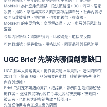
對品牌來說，今年的重點不是追著平台跑，而是理解
Mobile01 為什麼能承接某一段決策路徑。3C、汽車、居家
設備、攝影、家電與高涉入購買都讓品牌看見，社群內容必
須同時能被看見、被討論，也要能被留下來查證。
Mobile01 的主要角色：高單價商品、3C、車房與長尾比較
查證
今年內容語氣：資訊密度高、比較清楚、能接受反問
可追蹤訊號：搜尋收錄、規格比較、回覆品質與長尾流量
UGC Brief 先解決哪個創意缺口
UGC 腳本太像銷售頁，創作者只能照念賣點。 這個問題在
2021 年正變得明顯，品牌需要在素材上線前先補好對應的
內容與證據。
Brief 只鎖定不可錯的資訊，把語氣、節奏與生活細節留給
創作者。 這樣做能讓內容在今年更容易被搜尋、被截圖、
被留言，也能被客服與銷售端直接引用。
先確認使用者真正想查證的問題