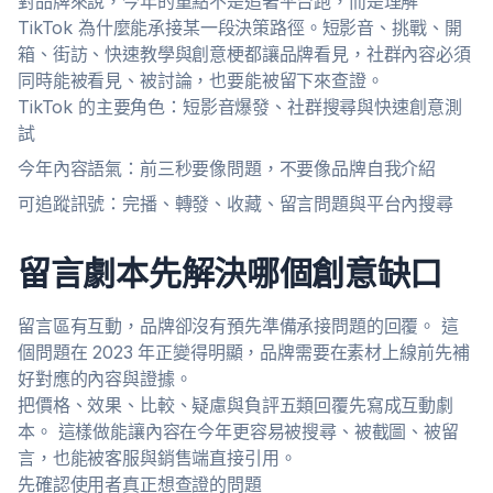
對品牌來說，今年的重點不是追著平台跑，而是理解
TikTok 為什麼能承接某一段決策路徑。短影音、挑戰、開
箱、街訪、快速教學與創意梗都讓品牌看見，社群內容必須
同時能被看見、被討論，也要能被留下來查證。
TikTok 的主要角色：短影音爆發、社群搜尋與快速創意測
試
今年內容語氣：前三秒要像問題，不要像品牌自我介紹
可追蹤訊號：完播、轉發、收藏、留言問題與平台內搜尋
留言劇本先解決哪個創意缺口
留言區有互動，品牌卻沒有預先準備承接問題的回覆。 這
個問題在 2023 年正變得明顯，品牌需要在素材上線前先補
好對應的內容與證據。
把價格、效果、比較、疑慮與負評五類回覆先寫成互動劇
本。 這樣做能讓內容在今年更容易被搜尋、被截圖、被留
言，也能被客服與銷售端直接引用。
先確認使用者真正想查證的問題