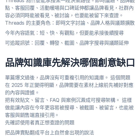
Threads 為什麼能承接某一段決策路徑。即時議題、品牌觀
點、客服回覆、活動暖場與口碑延伸都讓品牌看見，社群內
容必須同時能被看見、被討論，也要能被留下來查證。
Threads 的主要角色：即時文字討論、品牌人格與議題擴散
今年內容語氣：短、快、有觀點，但要能承接後續搜尋
可追蹤訊號：回覆、轉發、截圖、品牌字搜尋與議題延伸
品牌知識庫先解決哪個創意缺口
單篇爆文過後，品牌沒有可重複引用的知識庫。 這個問題
在 2025 年正變得明顯，品牌需要在素材上線前先補好對應
的內容與證據。
把有效貼文、留言、FAQ 與案例沉澱成可搜尋架構。 這樣
做能讓內容在今年更容易被搜尋、被截圖、被留言，也能被
客服與銷售端直接引用。
先確認使用者真正想查證的問題
把品牌賣點翻成平台上自然會出現的說法