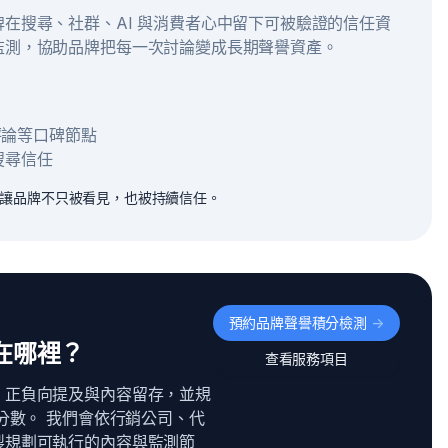
在搜尋、社群、AI 與消費者心中留下可被驗證的信任資
監測，協助品牌把每一次討論變成長期聲譽資產。
e 評論等口碑節點
搜尋信任
，讓品牌不只被看見，也被持續信任。
預約品牌聲譽積分檢測
->
在哪裡？
查看服務項目
、正負向提及與內容留存，並規
分數。 我們會依行銷公司、代
製規劃可執行的內容與監測節