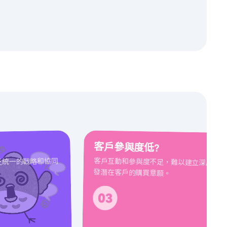
客戶參與度低?
客戶互動和參與度不足，難以建立深厚的品
乏統一的戰略和協同
發潛在客戶的購買意願。