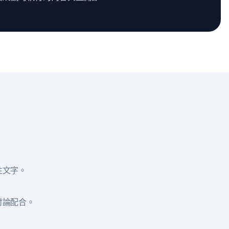
性文字。
討論配合。