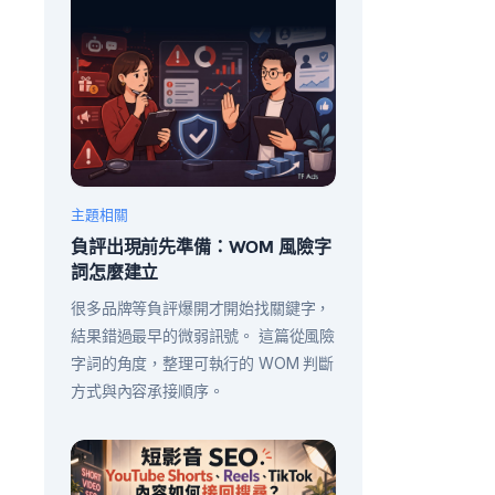
主題相關
負評出現前先準備：WOM 風險字
詞怎麼建立
很多品牌等負評爆開才開始找關鍵字，
結果錯過最早的微弱訊號。 這篇從風險
字詞的角度，整理可執行的 WOM 判斷
方式與內容承接順序。