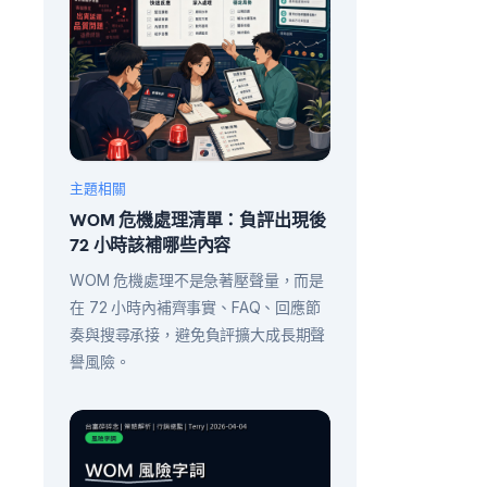
主題相關
WOM 危機處理清單：負評出現後
72 小時該補哪些內容
WOM 危機處理不是急著壓聲量，而是
在 72 小時內補齊事實、FAQ、回應節
奏與搜尋承接，避免負評擴大成長期聲
譽風險。