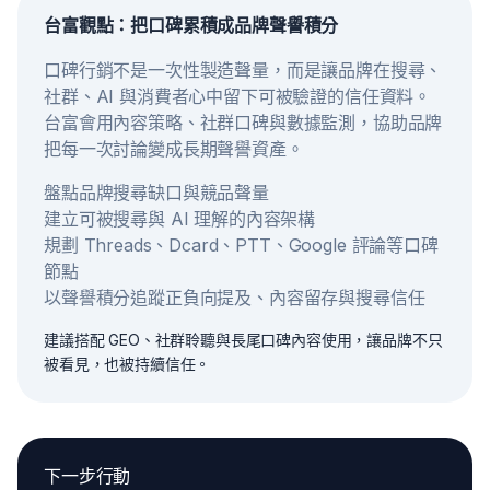
台富觀點：把口碑累積成品牌聲譽積分
口碑行銷不是一次性製造聲量，而是讓品牌在搜尋、
社群、AI 與消費者心中留下可被驗證的信任資料。
台富會用內容策略、社群口碑與數據監測，協助品牌
把每一次討論變成長期聲譽資產。
盤點品牌搜尋缺口與競品聲量
建立可被搜尋與 AI 理解的內容架構
規劃 Threads、Dcard、PTT、Google 評論等口碑
節點
以聲譽積分追蹤正負向提及、內容留存與搜尋信任
建議搭配 GEO、社群聆聽與長尾口碑內容使用，讓品牌不只
被看見，也被持續信任。
下一步行動