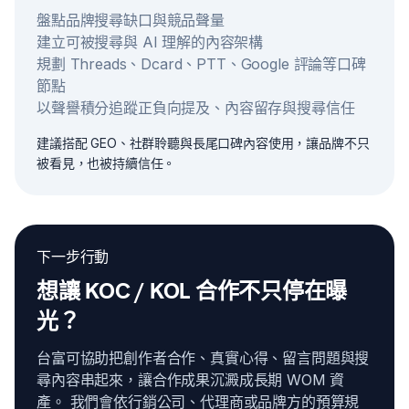
盤點品牌搜尋缺口與競品聲量
建立可被搜尋與 AI 理解的內容架構
規劃 Threads、Dcard、PTT、Google 評論等口碑
節點
以聲譽積分追蹤正負向提及、內容留存與搜尋信任
建議搭配 GEO、社群聆聽與長尾口碑內容使用，讓品牌不只
被看見，也被持續信任。
下一步行動
想讓 KOC / KOL 合作不只停在曝
光？
台富可協助把創作者合作、真實心得、留言問題與搜
尋內容串起來，讓合作成果沉澱成長期 WOM 資
產。 我們會依行銷公司、代理商或品牌方的預算規