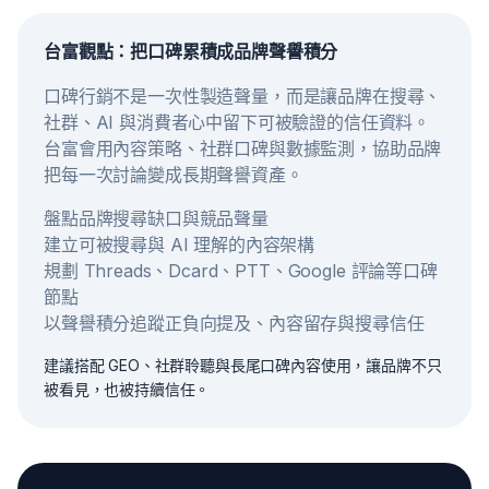
台富觀點：把口碑累積成品牌聲譽積分
口碑行銷不是一次性製造聲量，而是讓品牌在搜尋、
社群、AI 與消費者心中留下可被驗證的信任資料。
台富會用內容策略、社群口碑與數據監測，協助品牌
把每一次討論變成長期聲譽資產。
盤點品牌搜尋缺口與競品聲量
建立可被搜尋與 AI 理解的內容架構
規劃 Threads、Dcard、PTT、Google 評論等口碑
節點
以聲譽積分追蹤正負向提及、內容留存與搜尋信任
建議搭配 GEO、社群聆聽與長尾口碑內容使用，讓品牌不只
被看見，也被持續信任。