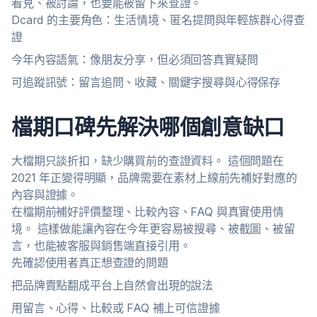
看見、被討論，也要能被留下來查證。
Dcard 的主要角色：生活情境、匿名提問與年輕族群心得查
證
今年內容語氣：像朋友分享，但必須回答真實疑問
可追蹤訊號：留言追問、收藏、關鍵字搜尋與心得保存
檔期口碑先解決哪個創意缺口
大檔期只談折扣，缺少購買前的查證資料。 這個問題在
2021 年正變得明顯，品牌需要在素材上線前先補好對應的
內容與證據。
在檔期前補好評價整理、比較內容、FAQ 與真實使用情
境。 這樣做能讓內容在今年更容易被搜尋、被截圖、被留
言，也能被客服與銷售端直接引用。
先確認使用者真正想查證的問題
把品牌賣點翻成平台上自然會出現的說法
用留言、心得、比較或 FAQ 補上可信證據