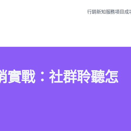
行銷新知
服務項目
成
d 行銷實戰：社群聆聽怎