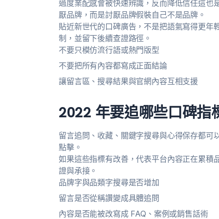
過度業配感會被快速辨識，反而降低信任這也
厭品牌，而是討厭品牌假裝自己不是品牌。
貼近新世代的口碑廣告，不是把語氣寫得更年
制，並留下後續查證路徑。
不要只模仿流行語或熱門版型
不要把所有內容都寫成正面結論
讓留言區、搜尋結果與官網內容互相支援
2022 年要追哪些口碑指
留言追問、收藏、關鍵字搜尋與心得保存都可以成
點擊。
如果這些指標有改善，代表平台內容正在累積
證與承接。
品牌字與品類字搜尋是否增加
留言是否從稱讚變成具體追問
內容是否能被改寫成 FAQ、案例或銷售話術