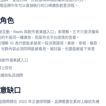
點，整理品牌今年可以直接執行的口碑廣告創意流程。
麼角色
限動互動、Reels 與創作者美感入口」來理解。它不只是流量來
到的不是同一種廣告，而是符合平台語境的答案。
理解 IG 為什麼能承接某一段決策路徑。美妝、穿搭、餐飲、
，社群內容必須同時能被看見、被討論，也要能被留下來查
 與創作者美感入口
補上信任
完播與私訊詢問
意缺口
個問題在 2022 年正變得明顯，品牌需要在素材上線前先補