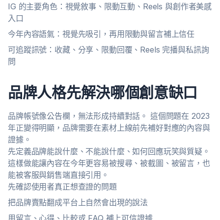
IG 的主要角色：視覺敘事、限動互動、Reels 與創作者美感
入口
今年內容語氣：視覺先吸引，再用限動與留言補上信任
可追蹤訊號：收藏、分享、限動回覆、Reels 完播與私訊詢
問
品牌人格先解決哪個創意缺口
品牌帳號像公告欄，無法形成持續對話。 這個問題在 2023
年正變得明顯，品牌需要在素材上線前先補好對應的內容與
證據。
先定義品牌能說什麼、不能說什麼、如何回應玩笑與質疑。
這樣做能讓內容在今年更容易被搜尋、被截圖、被留言，也
能被客服與銷售端直接引用。
先確認使用者真正想查證的問題
把品牌賣點翻成平台上自然會出現的說法
用留言、心得、比較或 FAQ 補上可信證據