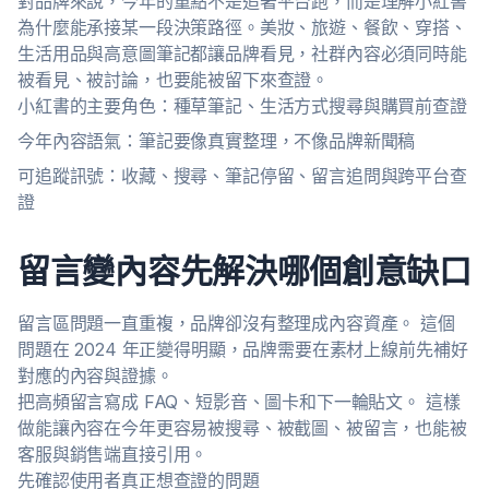
對品牌來說，今年的重點不是追著平台跑，而是理解小紅書
為什麼能承接某一段決策路徑。美妝、旅遊、餐飲、穿搭、
生活用品與高意圖筆記都讓品牌看見，社群內容必須同時能
被看見、被討論，也要能被留下來查證。
小紅書的主要角色：種草筆記、生活方式搜尋與購買前查證
今年內容語氣：筆記要像真實整理，不像品牌新聞稿
可追蹤訊號：收藏、搜尋、筆記停留、留言追問與跨平台查
證
留言變內容先解決哪個創意缺口
留言區問題一直重複，品牌卻沒有整理成內容資產。 這個
問題在 2024 年正變得明顯，品牌需要在素材上線前先補好
對應的內容與證據。
把高頻留言寫成 FAQ、短影音、圖卡和下一輪貼文。 這樣
做能讓內容在今年更容易被搜尋、被截圖、被留言，也能被
客服與銷售端直接引用。
先確認使用者真正想查證的問題