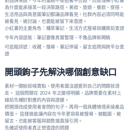
對品牌來說，今年的重點不是追著平台跑，而是理解小紅書
為什麼能承接某一段決策路徑。美妝、旅遊、餐飲、穿搭、
生活用品與高意圖筆記都讓品牌看見，社群內容必須同時能
被看見、被討論，也要能被留下來查證。
小紅書的主要角色：種草筆記、生活方式搜尋與購買前查證
今年內容語氣：筆記要像真實整理，不像品牌新聞稿
可追蹤訊號：收藏、搜尋、筆記停留、留言追問與跨平台查
證
開頭鉤子先解決哪個創意缺口
素材一開始就喊賣點，使用者還沒感覺到自己的問題就滑
走。 這個問題在 2024 年正變得明顯，品牌需要在素材上
線前先補好對應的內容與證據。
把開頭改成使用者會問的句子，再用一個具體情境承接產品
價值。 這樣做能讓內容在今年更容易被搜尋、被截圖、被
留言，也能被客服與銷售端直接引用。
先確認使用者真正想查證的問題