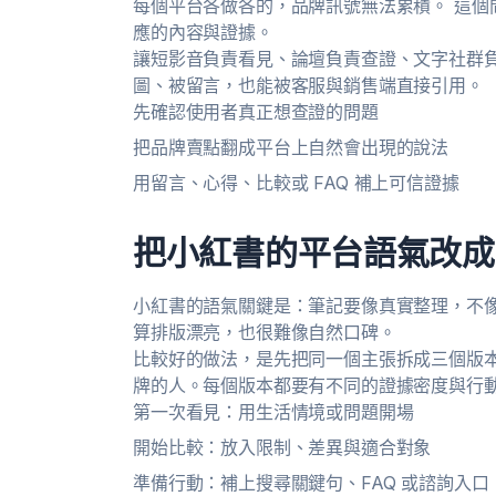
每個平台各做各的，品牌訊號無法累積。 這個問
應的內容與證據。
讓短影音負責看見、論壇負責查證、文字社群負
圖、被留言，也能被客服與銷售端直接引用。
先確認使用者真正想查證的問題
把品牌賣點翻成平台上自然會出現的說法
用留言、心得、比較或 FAQ 補上可信證據
把小紅書的平台語氣改成
小紅書的語氣關鍵是：筆記要像真實整理，不
算排版漂亮，也很難像自然口碑。
比較好的做法，是先把同一個主張拆成三個版
牌的人。每個版本都要有不同的證據密度與行
第一次看見：用生活情境或問題開場
開始比較：放入限制、差異與適合對象
準備行動：補上搜尋關鍵句、FAQ 或諮詢入口