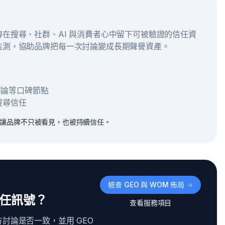
在搜尋、社群、AI 與消費者心中留下可被驗證的信任資
監測，協助品牌把每一次討論變成長期聲譽資產。
e 評論等口碑節點
搜尋信任
，讓品牌不只被看見，也被持續信任。
檢查 GEO 與 WOM 佈局
->
信任訊號？
查看服務項目
討論是否一致，並用 GEO