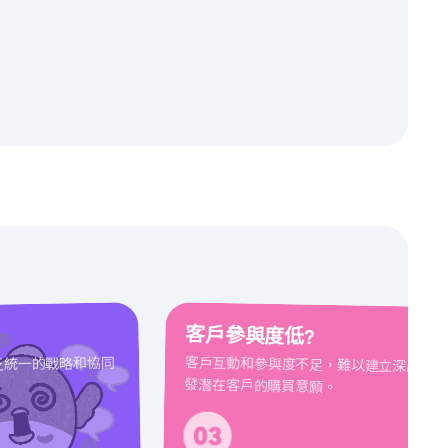
客戶參與度低?
客戶互動和參與度不足，難以建立深厚的品
乏統一的戰略和協同
發潛在客戶的購買意願。