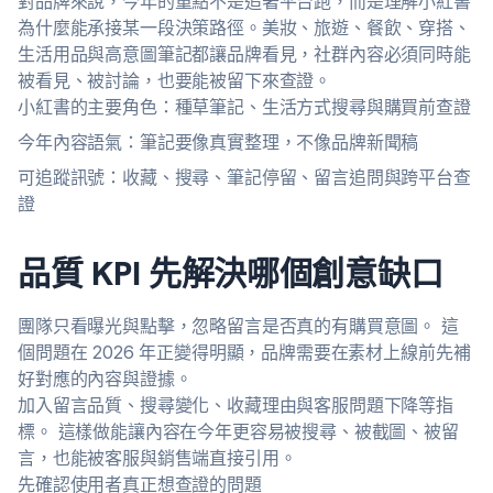
對品牌來說，今年的重點不是追著平台跑，而是理解小紅書
為什麼能承接某一段決策路徑。美妝、旅遊、餐飲、穿搭、
生活用品與高意圖筆記都讓品牌看見，社群內容必須同時能
被看見、被討論，也要能被留下來查證。
小紅書的主要角色：種草筆記、生活方式搜尋與購買前查證
今年內容語氣：筆記要像真實整理，不像品牌新聞稿
可追蹤訊號：收藏、搜尋、筆記停留、留言追問與跨平台查
證
品質 KPI 先解決哪個創意缺口
團隊只看曝光與點擊，忽略留言是否真的有購買意圖。 這
個問題在 2026 年正變得明顯，品牌需要在素材上線前先補
好對應的內容與證據。
加入留言品質、搜尋變化、收藏理由與客服問題下降等指
標。 這樣做能讓內容在今年更容易被搜尋、被截圖、被留
言，也能被客服與銷售端直接引用。
先確認使用者真正想查證的問題