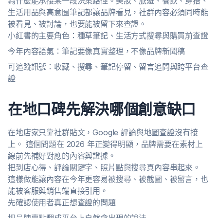
為什麼能承接某一段決策路徑。美妝、旅遊、餐飲、穿搭、
生活用品與高意圖筆記都讓品牌看見，社群內容必須同時能
被看見、被討論，也要能被留下來查證。
小紅書的主要角色：種草筆記、生活方式搜尋與購買前查證
今年內容語氣：筆記要像真實整理，不像品牌新聞稿
可追蹤訊號：收藏、搜尋、筆記停留、留言追問與跨平台查
證
在地口碑先解決哪個創意缺口
在地店家只靠社群貼文，Google 評論與地圖查證沒有接
上。 這個問題在 2026 年正變得明顯，品牌需要在素材上
線前先補好對應的內容與證據。
把到店心得、評論關鍵字、照片點與搜尋頁內容串起來。
這樣做能讓內容在今年更容易被搜尋、被截圖、被留言，也
能被客服與銷售端直接引用。
先確認使用者真正想查證的問題