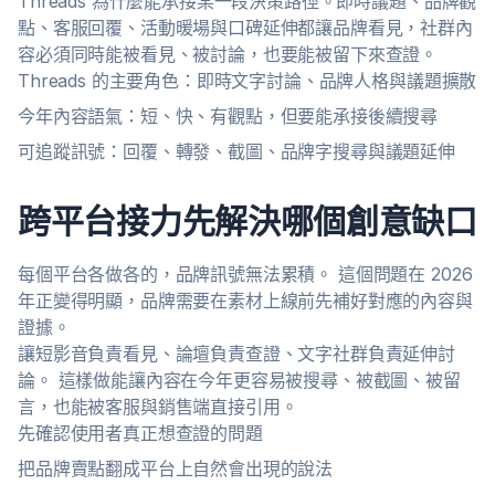
Threads 為什麼能承接某一段決策路徑。即時議題、品牌觀
點、客服回覆、活動暖場與口碑延伸都讓品牌看見，社群內
容必須同時能被看見、被討論，也要能被留下來查證。
Threads 的主要角色：即時文字討論、品牌人格與議題擴散
今年內容語氣：短、快、有觀點，但要能承接後續搜尋
可追蹤訊號：回覆、轉發、截圖、品牌字搜尋與議題延伸
跨平台接力先解決哪個創意缺口
每個平台各做各的，品牌訊號無法累積。 這個問題在 2026
年正變得明顯，品牌需要在素材上線前先補好對應的內容與
證據。
讓短影音負責看見、論壇負責查證、文字社群負責延伸討
論。 這樣做能讓內容在今年更容易被搜尋、被截圖、被留
言，也能被客服與銷售端直接引用。
先確認使用者真正想查證的問題
把品牌賣點翻成平台上自然會出現的說法