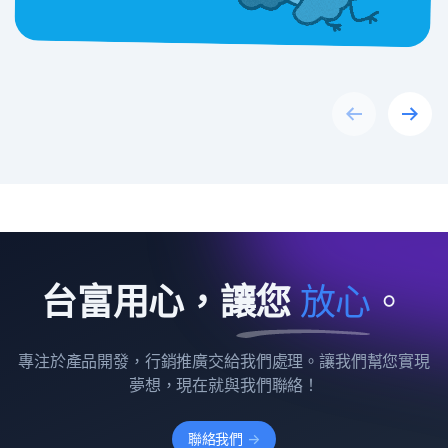
Previous
Next
台富用心，讓您
放
心
。
專注於產品開發，行銷推廣交給我們處理。讓我們幫您實現
夢想，現在就與我們聯絡！
聯絡我們
->