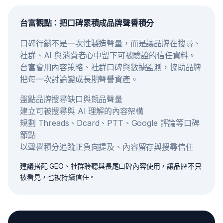
台富觀點：把口碑累積成品牌聲譽積分
口碑行銷不是一次性製造聲量，而是讓品牌在搜尋、
社群、AI 與消費者心中留下可被驗證的信任資料。
台富會用內容策略、社群口碑與數據監測，協助品牌
把每一次討論變成長期聲譽資產。
盤點品牌搜尋缺口與競品聲量
建立可被搜尋與 AI 理解的內容架構
規劃 Threads、Dcard、PTT、Google 評論等口碑
節點
以聲譽積分追蹤正負向提及、內容留存與搜尋信任
建議搭配 GEO、社群聆聽與長尾口碑內容使用，讓品牌不只
被看見，也被持續信任。