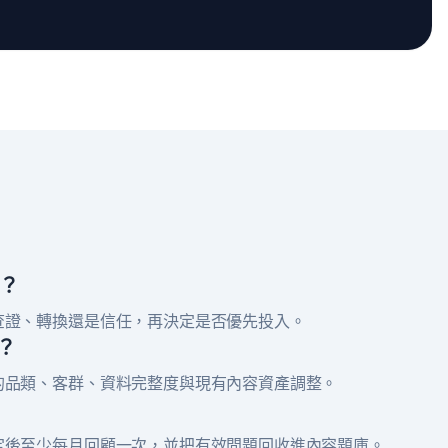
做？
查證、轉換還是信任，再決定是否優先投入。
？
的品類、客群、資料完整度與現有內容資產調整。
定後至少每月回顧一次，並把有效問題回收進內容題庫。