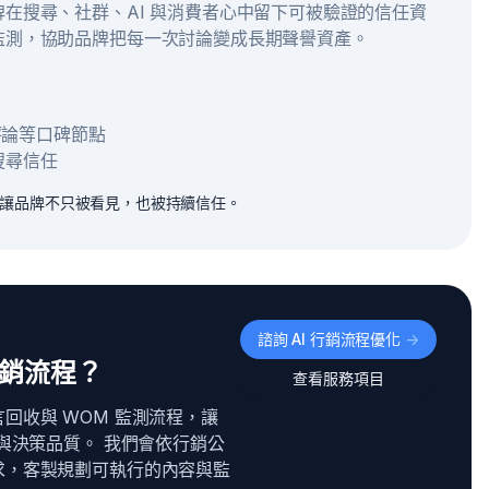
在搜尋、社群、AI 與消費者心中留下可被驗證的信任資
監測，協助品牌把每一次討論變成長期聲譽資產。
e 評論等口碑節點
搜尋信任
，讓品牌不只被看見，也被持續信任。
諮詢 AI 行銷流程優化
->
行銷流程？
查看服務項目
回收與 WOM 監測流程，讓
與決策品質。 我們會依行銷公
求，客製規劃可執行的內容與監