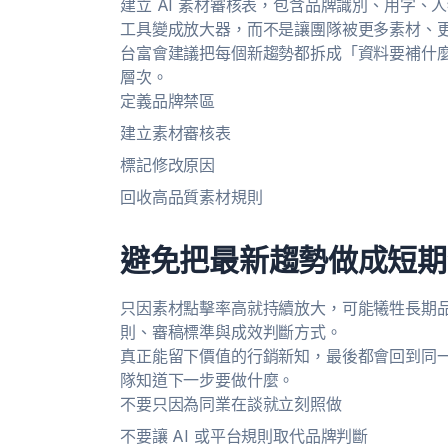
建立 AI 素材審核表，包含品牌識別、用字、
工具變成放大器，而不是讓團隊被更多素材、
台富會建議把每個新趨勢都拆成「資料要補什
層次。
定義品牌禁區
建立素材審核表
標記修改原因
回收高品質素材規則
避免把最新趨勢做成短期
只因素材點擊率高就持續放大，可能犧牲長期品
則、審稿標準與成效判斷方式。
真正能留下價值的行銷新知，最後都會回到同
隊知道下一步要做什麼。
不要只因為同業在談就立刻照做
不要讓 AI 或平台規則取代品牌判斷