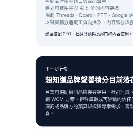
盤點品牌搜尋缺口與競品聲量
建立可被搜尋與 AI 理解的內容架構
規劃 Threads、Dcard、PTT、Googl
以聲譽積分追蹤正負向提及、內容留存與
建議搭配 GEO、社群聆聽與長尾口碑內容使用
下一步行動
想知道品牌聲譽積分目前落
台富可協助檢測品牌搜尋結果、社群討論
劃 WOM 方案，把聲量轉成可累積的信任
理商或品牌方的預算規模與專案需求，客
奏。