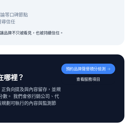
e 評論等口碑節點
搜尋信任
，讓品牌不只被看見，也被持續信任。
預約品牌聲譽積分檢測
->
在哪裡？
查看服務項目
、正負向提及與內容留存，並規
分數。 我們會依行銷公司、代
製規劃可執行的內容與監測節