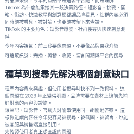
對品牌來說，今年的重點不是追著平台跑，而是理解
TikTok 為什麼能承接某一段決策路徑。短影音、挑戰、開
箱、街訪、快速教學與創意梗都讓品牌看見，社群內容必須
同時能被看見、被討論，也要能被留下來查證。
TikTok 的主要角色：短影音爆發、社群搜尋與快速創意測
試
今年內容語氣：前三秒要像問題，不要像品牌自我介紹
可追蹤訊號：完播、轉發、收藏、留言問題與平台內搜尋
種草到搜尋先解決哪個創意缺口
種草內容帶來興趣，但使用者搜尋時找不到一致資料。 這
個問題在 2023 年正變得明顯，品牌需要在素材上線前先補
好對應的內容與證據。
讓筆記、短影音、官網與討論串使用同一組關鍵答案。 這
樣做能讓內容在今年更容易被搜尋、被截圖、被留言，也能
被客服與銷售端直接引用。
先確認使用者真正想查證的問題