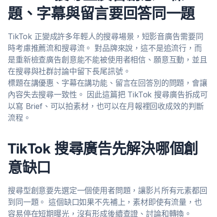
題、字幕與留言要回答同一題
TikTok 正變成許多年輕人的搜尋場景，短影音廣告需要同
時考慮推薦流和搜尋流。 對品牌來說，這不是追流行，而
是重新檢查廣告創意能不能被使用者相信、願意互動，並且
在搜尋與社群討論中留下長尾訊號。
標題在講優惠、字幕在講功能、留言在回答別的問題，會讓
內容失去搜尋一致性。 因此這篇把 TikTok 搜尋廣告拆成可
以寫 Brief、可以拍素材，也可以在月報裡回收成效的判斷
流程。
TikTok 搜尋廣告先解決哪個創
意缺口
搜尋型創意要先選定一個使用者問題，讓影片所有元素都回
到同一題。 這個缺口如果不先補上，素材即使有流量，也
容易停在短期曝光，沒有形成後續查證、討論和轉換。